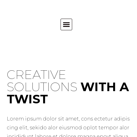
CREATIVE
SOLUTIONS
WITH A
TWIST
Lorem ipsum dolor sit amet, cons ectetur adipis
cing elit, sekido alor eiusmod oplot tempor alor
incididunt labore et dolore magna epoyt aliqua