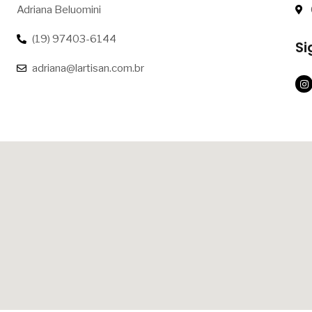
Adriana Beluomini
(19) 97403-6144
S
adriana@lartisan.com.br